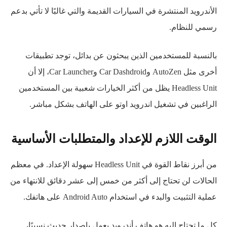
الأندرويد المنتشرة في السيارات القديمة والتي غالبًا لا تأتي بدعم
رسمي للنظام.
بالنسبة للمستخدمين الذين يبحثون عن بدائل، توجد تطبيقات
أخرى مثل AutoZen وCar Dashdroid وCar Launcher، إلا أن
Headless Unit يظل من أكثر الخيارات شعبية بين المستخدمين
الراغبين في تشغيل اندرويد اوتو على الهاتف بشكل مباشر.
الوقت اللازم للإعداد والمتطلبات الأساسية
من أبرز نقاط القوة في Headless Unit سهولة الإعداد. في معظم
الحالات لن تحتاج إلى أكثر من خمس إلى عشر دقائق للانتهاء من
عملية التثبيت والبدء في استخدام Android Auto على هاتفك.
كل ما تحتاج إليه هو هاتف أندرويد يعمل بإصدار حديث نسبيًا،