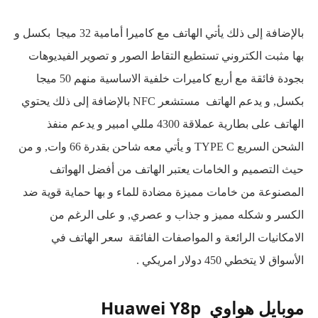
بالإضافة إلى ذلك يأتي الهاتف مع كاميرا أمامية 32 ميجا بكسل و
بها مثبت الكتروني تستطيع التقاط الصور و تصوير الفيديوهات
بجودة فائقة مع أربع كاميرات خلفية الاساسية منهم 50 ميجا
بكسل, و يدعم الهاتف مستشعر NFC بالإضافة إلى ذلك يحتوي
الهاتف على بطارية عملاقة 4300 مللي امبير و يدعم منفذ
الشحن السريع TYPE C و يأتي معه شاحن بقدرة 66 وات, و من
حيث التصميم و الخامات يعتبر الهاتف من أفضل الهواتف
المصنوعة من خامات مميزة مضادة للماء و بها حماية قوية ضد
الكسر و شكله مميز و جذاب و عصري, و على الرغم من
الامكانيات الرائعة و المواصفات الفائقة سعر الهاتف في
الأسواق لا يتخطي 450 دولار امريكي .
موبايل هواوي Huawei Y8p