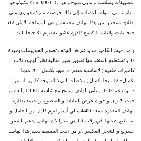
التطبيقات بسلاسة و بدون تهنيج و هو Kirin 9000 5G تكنولوجيا
5 نانو ثماني النواة, بالإضافة إلى ذلك حرصت شركة هواوي على
إطلاق نسختين من هذا الهاتف مختلفتين في المساحة الاولي 512
جيجا بايت والثانية 256 مع ذاكرة عشوائية (رام ) 8 جيجا بايت .
و من حيث الكاميرات يدعم هذا الهاتف تصوير الفيديوهات بجودة
4k و تستطيع باستخدامها تصوير صور مثالية نظراً لوجود ثلاث
كاميرات خلفية (الاساسية منهم 50 ميجا بكسل + 20 ميجا
بكسل+ 12 ميجا بكسل ) بالاضافة الي ذلك توجد كاميرا امامية
13 و تدعم TOF, و يأتي الهاتف مدمج مع شاشة OLED رائعة من
حيث الالوان و جودة عرض البيانات و السطوع, و تصمد بطارية
الهاتف المقدرة بسعة 4400 مللي أمبير ليوم كامل من العامل و
تستطيع شحنها في وقت قياسي نظراً لان الهاتف يدعم الشحن
السريع و الشحن العكسي, و من حيث التصميم يعتبر هذا الهاتف
من أفضل الهواتف في الخامات والشكل من حيث الالوان و