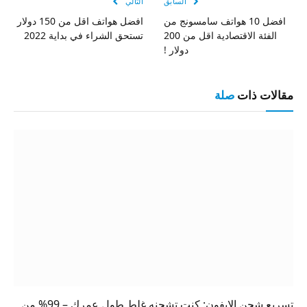
السابق
التالي
افضل 10 هواتف سامسونج من
افضل هواتف اقل من 150 دولار
الفئة الاقتصادية اقل من 200
تستحق الشراء في بداية 2022
دولار !
مقالات ذات
صلة
تسريع شحن الايفون: كنت تشحنه غلط طول عمرك – 99% من