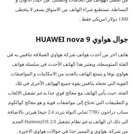
البساطة, تستطيع شراء الهاتف من الاسواق بسعر لا يتخطى
1300 دولار امريكي فقط .
جوال هواوي HUAWEI nova 9
هاتف اخر من أحدث هواتف شركة هواوي العملاقة تنافس به في
الفئة المتوسطة, ويعتبر هذا الهاتف الأحدث في سلسلة هواتف
هواوي نوفا و يتمتع الهاتف بالعديد من الامكانيات و المواصفات
القوية التي تجعله ينافس بقوة جميع الهواتف الأخرى في تلك
الفئة, حيث يأتي الهاتف مع معالج قوي جدا يدعم تشغيل الالعاب
و التطبيقات التي تحتاج إلى مواصفات قوية و هو معالج كوالكوم
سناب دراجون 778G ثماني النواة بتردد 2.4 جيجا هيرتز, بالاضافة
الى ذلك ان الهاتف يدعم نظام تشغيل HarmonyOS 2.0 الجديد
من شركة هواوي و المميز جدا في جوالات هواوي الاخيرة .