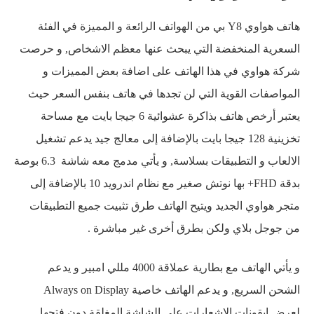
هاتف هواوي Y8 بي من الهواتف الرائعة و المميزة في الفئة
السعرية المنخفضة التي يبحث عنها معظم الاشخاص, و حرصت
شركة هواوي في هذا الهاتف على اضافة بعض المميزات و
المواصفات القوية التي لن تجدها في هاتف بنفس السعر حيث
يعتبر أرخص هاتف بذاكرة عشوائية 6 جيجا بايت مع مساحة
تخزينية 128 جيجا بايت بالإضافة إلى معالج جيد يدعم تشغيل
الالعاب و التطبيقات بسلاسة, و يأتي مدمج معه شاشة 6.3 بوصة
بدقة FHD+ بها نوتش صغير مع نظام اندرويد 10 بالإضافة إلى
متجر هواوي الجديد ويتيح الهاتف طرق تثبيت جميع التطبيقات
من جوجل بلاي ولكن بطرق أخرى غير مباشرة .
و يأتي الهاتف مع بطارية عملاقة 4000 مللي امبير و يدعم
الشحن السريع, و يدعم الهاتف خاصية Always on Display
لعرض ايقونات الإشعارات على الشاشة المغلقة دون فتحها