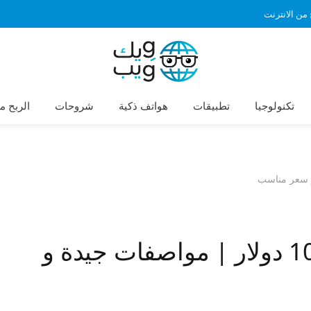
 من الانترنت
تكنولوجيا
تطبيقات
هواتف ذكية
شروحات
الربح م
افضل 5 هواتف بأقل من 100 دولار | مواصفات جيدة و