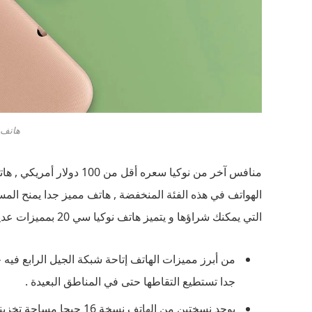
هاتف OKIA C20
منافس آخر من نوكيا سعره أق
الهواتف في هذه الفئة المنخفضة , هاتف مميز جدا يمنح المس
التي يمكنك شراؤها و يتميز هاتف نوكيا سي 20 بمميزات عديدة منها .
جدا تستطيع التقاطها حتى في المناطق البعيدة .
يوجد نسختين من الهاتف نسخة 16 جيجا مساحة تخزينية / 1 جيجا رام و اخري 32 جيجا/ 2 جيجا رام