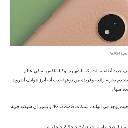
N
ل من 100 دولار أمريكي , هاتف جديد أطلقته الشركة الشهيرة نوكيا تنافس به في عالم
تخدم تجربة رائعة وفريدة من نوعها حيث أنه أبرز هواتف أندرويد
من أبرز مميزات الهاتف إتاحة شبكة الجيل الرابع فيه حيث يوجد في الهاتف شبكات 4G .3G.2G و يتميز ان شبكته قوية