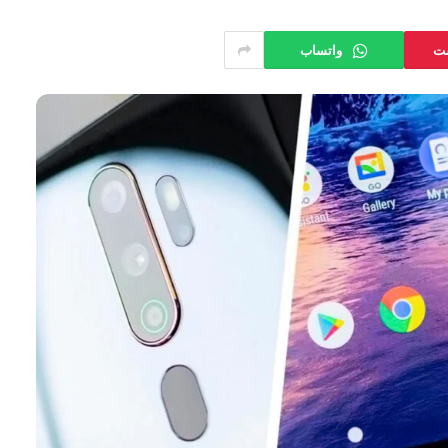
ست
واتساب