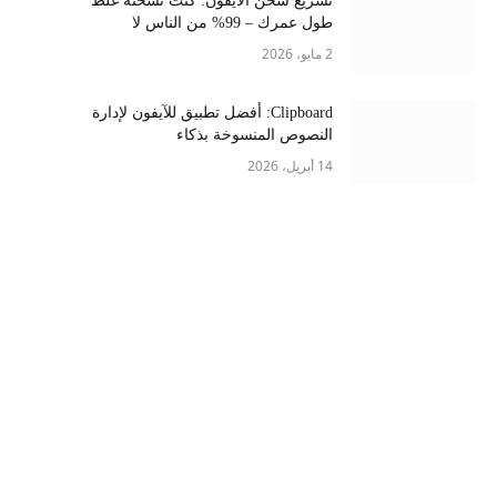
تسريع شحن الايفون: كنت تشحنه غلط
طول عمرك – 99% من الناس لا
يعرفونها
2 مايو، 2026
Clipboard: أفضل تطبيق للآيفون لإدارة
النصوص المنسوخة بذكاء
14 أبريل، 2026