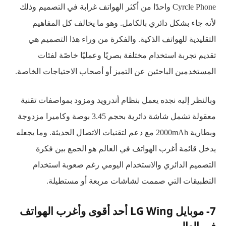
Cyrcle Phone واحدًا من أكثر الهواتف غرابة في التصميم وذلك
لأنه جاء بشكل دائري بالكامل. وهو ما يخالف كل المفاهيم
التقليدية للهواتف الذكية. والفكرة من وراء هذا التصميم هي
تقديم تجربة استخدام مختلفة بصريًا وعمليًا خاصًة لفئات
المستخدمين الباحثين عن التميز أو أصحاب الاحتياجات الخاصة.
وبالنظر إليه نجده يعمل بنظام أندرويد ومزود بمواصفات تقنية
معقولة تشمل شاشة دائرية بحجم 3.45 بوصة وكاميرا مزدوجة
وبطارية 2000mAh مع دعم لتقنيات الاتصال الحديثة. وما يجعله
يدخل قائمة أغرب الهواتف في العالم هو الجمع بين فكرة
التصميم الدائري والاستخدام اليومي رغم صعوبة استخدام
التطبيقات التي صممت لشاشات مربعة أو مستطيلة.
7- موبايل LG Wing أحد أقوى وأغرب الهواتف
في العالم