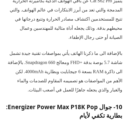
يتميّز Cat S62 Pro عن باقي الهواتف الذكية بكاميرته الحرارية
المدمجة والتي تعد من أبرز الابتكارات في عالم الهواتف. والتي
تتيح للمستخدمين اكتشاف مصادر الحرارة وتتبع درجاتها في
محيطهم بدقة. وذلك يجعله أداة مثالية للمهندسين وعمال
الصيانة أو حتى رجال الإطفاء.
بالإضافة الى ما ذكرنا الهاتف يأتي بمواصفات تقنية جيدة تشمل
شاشة 5.7 بوصة بدقة +FHD ومعالج Snapdragon 660. بالإضافة
الى ذاكرة RAM بسعة 6 جيجابايت وبطارية 4000mAh. لكن
الأهم من المواصفات هو تصميمه المقاوم للصدمات والماء
والغبار والذي يجعله جاهزًا للعمل في أصعب البيئات.
10- جوال Energizer Power Max P18K Pop:
بطارية تكفي لأيام