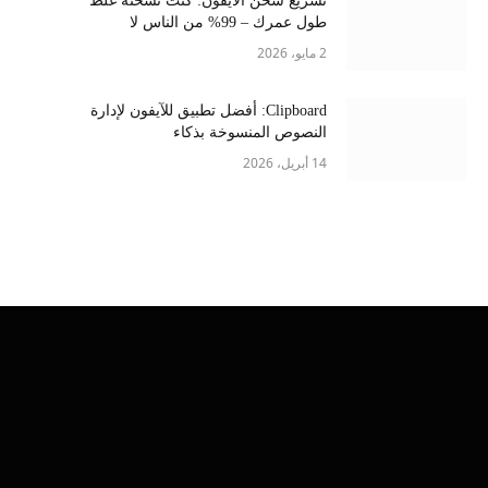
تسريع شحن الايفون: كنت تشحنه غلط
طول عمرك – 99% من الناس لا
يعرفونها
2 مايو، 2026
Clipboard: أفضل تطبيق للآيفون لإدارة
النصوص المنسوخة بذكاء
14 أبريل، 2026