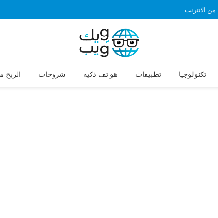
 من الانترنت
تكنولوجيا
تطبيقات
هواتف ذكية
شروحات
الربح م