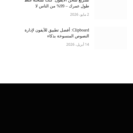
تسريع شحن الايفون: كنت تشحنه غلط
طول عمرك – 99% من الناس لا
يعرفونها
2 مايو، 2026
Clipboard: أفضل تطبيق للآيفون لإدارة
النصوص المنسوخة بذكاء
14 أبريل، 2026