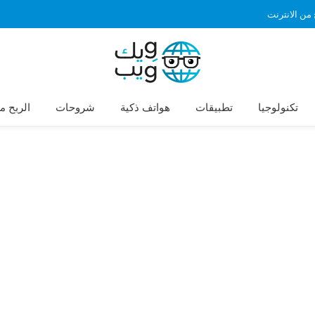
 من الانترنت
تكنولوجيا
تطبيقات
هواتف ذكية
شروحات
الربح م