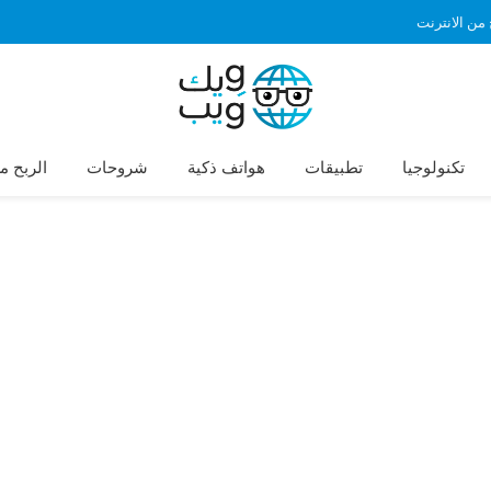
 من الانترنت
تكنولوجيا
تطبيقات
هواتف ذكية
شروحات
الربح م