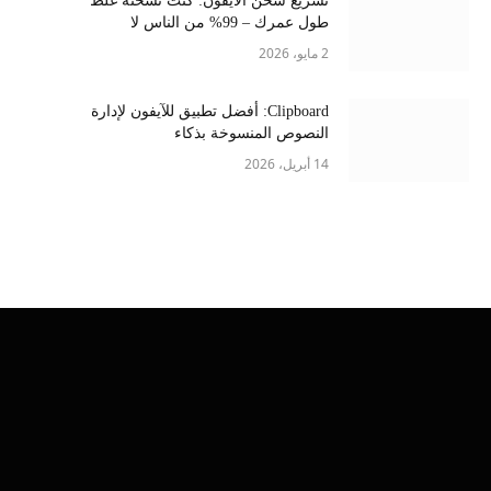
تسريع شحن الايفون: كنت تشحنه غلط
طول عمرك – 99% من الناس لا
يعرفونها
2 مايو، 2026
Clipboard: أفضل تطبيق للآيفون لإدارة
النصوص المنسوخة بذكاء
14 أبريل، 2026